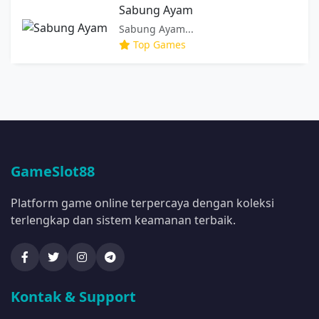
Sabung Ayam
Sabung Ayam...
Top Games
GameSlot88
Platform game online terpercaya dengan koleksi
terlengkap dan sistem keamanan terbaik.
Kontak & Support