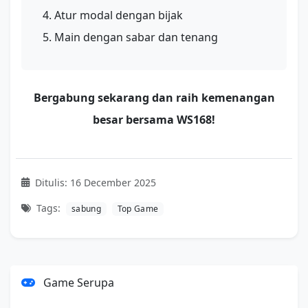
Atur modal dengan bijak
Main dengan sabar dan tenang
Bergabung sekarang dan raih kemenangan
besar bersama WS168!
Ditulis: 16 December 2025
Tags:
sabung
Top Game
Game Serupa