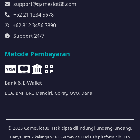
support@gameslot88.com
+62 21 1234 5678
+62 812 3456 7890
Support 24/7
Metode Pembayaran
Bank & E-Wallet
BCA, BNI, BRI, Mandiri, GoPay, OVO, Dana
© 2023 GameSlot88. Hak cipta dilindungi undang-undang.
Hanya untuk kalangan 18+. GameSlot88 adalah platform hiburan